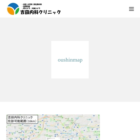
診療所紹介
外来診療のご案内
oushinmap
在宅医療（往診、訪問診療）のご案内
内視鏡検査の紹介
医療機器紹介
アクセス
求人情報