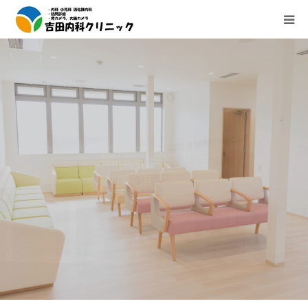
診療所紹介
外来診療のご案内
在宅医療（往診、訪問診療）のご案内
地域の皆様の健康を、これまでも、
犬山の地に30年
内視鏡検査の紹介
犬山駅東 梅坪に
これからも
医療機器紹介
アクセス
求人情報