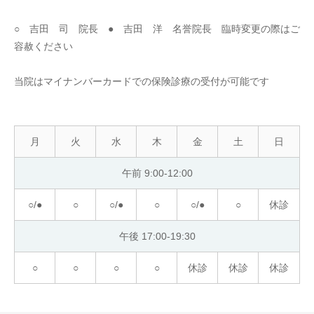
○ 吉田 司 院長 ● 吉田 洋 名誉院長 臨時変更の際はご
容赦ください
当院はマイナンバーカードでの保険診療の受付が可能です
月
火
水
木
金
土
日
午前 9:00-12:00
○/●
○
○/●
○
○/●
○
休診
午後 17:00-19:30
○
○
○
○
休診
休診
休診