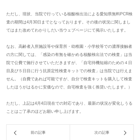
ただし、現状、当院で行っている核酸検出法による愛知県無料PCR検
査の期間は4月30日までとなっております。その後の状況に関しまし
てはまた改めてわかりしだい当ウェブページにて掲示いたします。
なお、高齢者入所施設等や保育所・幼稚園・小学校等での濃厚接触者
の方に関しては、「感染の有無を確かめる核酸検出法での検査」は当
院で公費で施行させていただきますが、「自宅待機短縮のための４日
目及び５日目に行う抗原定性検査キットでの検査」は当院では行えま
せん。（自費であれば可能ですが、自分で検査キットを購入して検査
したほうがはるかに安価なので、自宅検査を強く推奨いたします。）
ただし、上記は4月4日現在での対応であり、最新の状況が変化しうる
ことはご了承のほどお願い申し上げます。
前の記事
次の記事