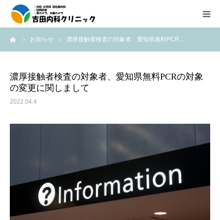
ーム
お知らせ
濃厚接触者検査の対象者、愛知県無料PCR…
診療所紹介
外来診療のご案内
濃厚接触者検査の対象者、愛知県無料PCRの対象
の変更に関しまして
在宅医療（往診、訪問診療）のご案内
2022.04.4
内視鏡検査の紹介
医療機器紹介
アクセス
求人情報