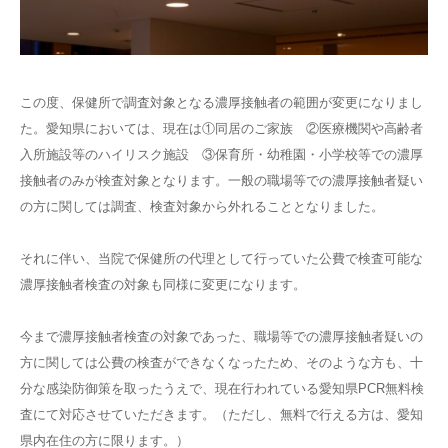
この度、保健所で調査対象となる濃厚接触者の範囲が変更になりまし
た。愛知県においては、現在は①同居のご家族 ②医療機関や高齢者
入所施設等のハイリスク施設 ③保育所・幼稚園・小学校等での濃厚
接触者のみが検査対象となります。一般の職場等での濃厚接触者疑い
の方に関しては調査、検査対象から外れることとなりました。
それに伴い、当院で保健所の代理として行っていた公費で検査可能な
濃厚接触者検査の対象も同様に変更になります。
今まで濃厚接触者検査の対象であった、職場等での濃厚接触者疑いの
方に関しては公費の検査ができなくなったため、そのような方も、十
分な感染防御策を取ったうえで、現在行われている愛知県PCR無料検
査にて対応させていただきます。（ただし、無料で行える方は、愛知
県内在住の方に限ります。）