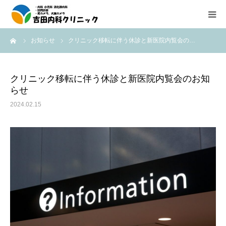
ーム
お知らせ
クリニック移転に伴う休診と新医院内覧会の…
診療所紹介
外来診療のご案内
クリニック移転に伴う休診と新医院内覧会のお知
らせ
在宅医療（往診、訪問診療）のご案内
2024.02.15
内視鏡検査の紹介
医療機器紹介
アクセス
求人情報