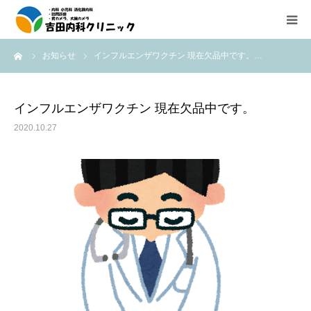
ーム
お知らせ
インフルエンザワクチン 現在欠品中です。…
診療所紹介
外来診療のご案内
インフルエンザワクチン 現在欠品中です。
2020.10.27
在宅医療（往診、訪問診療）のご案内
内視鏡検査の紹介
医療機器紹介
アクセス
求人情報