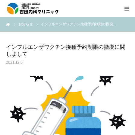
ーム
お知らせ
インフルエンザワクチン接種予約制限の撤廃…
診療所紹介
外来診療のご案内
インフルエンザワクチン接種予約制限の撤廃に関
しまして
在宅医療（往診、訪問診療）のご案内
2021.12.6
内視鏡検査の紹介
医療機器紹介
アクセス
求人情報