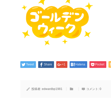
Tweet
Share
+1
Hatena
Pocket
投稿者:
edwardbp1981
コメント:
0