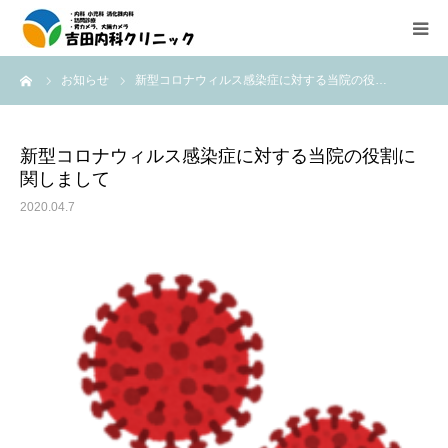
ーム
お知らせ
新型コロナウィルス感染症に対する当院の役…
診療所紹介
外来診療のご案内
新型コロナウィルス感染症に対する当院の役割に
関しまして
在宅医療（往診、訪問診療）のご案内
2020.04.7
内視鏡検査の紹介
医療機器紹介
アクセス
求人情報