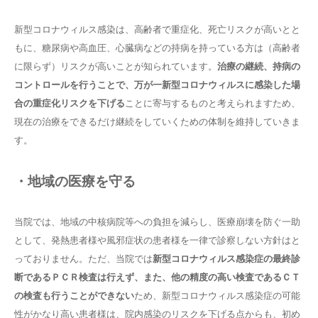
新型コロナウィルス感染は、高齢者で重症化、死亡リスクが高いとと
もに、糖尿病や高血圧、心臓病などの持病を持っている方は（高齢者
に限らず）リスクが高いことが知られています。
治療の継続、持病の
コントロールを行うことで、万が一新型コロナウィルスに感染した場
合の重症化リスクを下げる
ことに寄与するものと考えられますため、
現在の治療をできるだけ継続をしていくための体制を維持していきま
す。
・地域の医療を守る
当院では、地域の中核病院等への負担を減らし、医療崩壊を防ぐ一助
として、発熱患者様や風邪症状の患者様を一律で診察しない方針はと
っておりません。ただ、当院では
新型コロナウィルス感染症の最終診
断であるＰＣＲ検査は行えず、また、他の精度の高い検査であるＣＴ
の検査も行うことができない
ため、新型コロナウィルス感染症の可能
性がかなり高い患者様は、院内感染のリスクを下げる点からも、初め