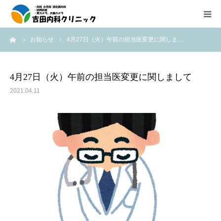
ーム
お知らせ
4月27日（火）午前の担当医変更に関しま…
診療所紹介
外来診療のご案内
4月27日（火）午前の担当医変更に関しまして
2021.04.11
在宅医療（往診、訪問診療）のご案内
内視鏡検査の紹介
医療機器紹介
アクセス
求人情報