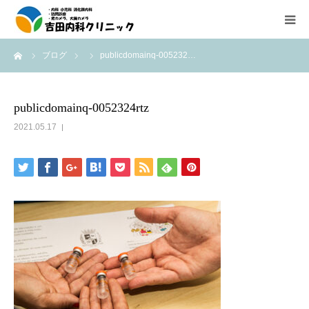
ーム
ブログ
publicdomainq-005232…
診療所紹介
外来診療のご案内
publicdomainq-0052324rtz
2021.05.17
在宅医療（往診、訪問診療）のご案内
内視鏡検査の紹介
医療機器紹介
アクセス
求人情報